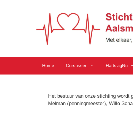
Ga
naar
de
inhoud
Home
Cursussen
HartslagNu
Het bestuur van onze stichting wordt 
Melman (penningmeester), Willo Schaai