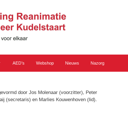
AED’s
Webshop
Nieuws
Nazorg
gevormd door Jos Molenaar (voorzitter), Peter
j (secretaris) en Marlies Kouwenhoven (lid).