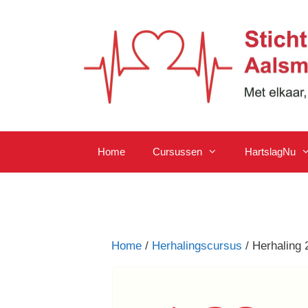
Ga
naar
de
inhoud
Home
Cursussen
HartslagNu
Home
/
Herhalingscursus
/ Herhaling