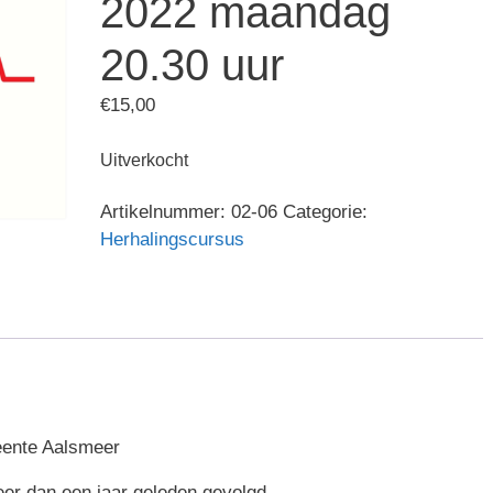
2022 maandag
20.30 uur
€
15,00
Uitverkocht
Artikelnummer:
02-06
Categorie:
Herhalingscursus
eente Aalsmeer
meer dan een jaar geleden gevolgd