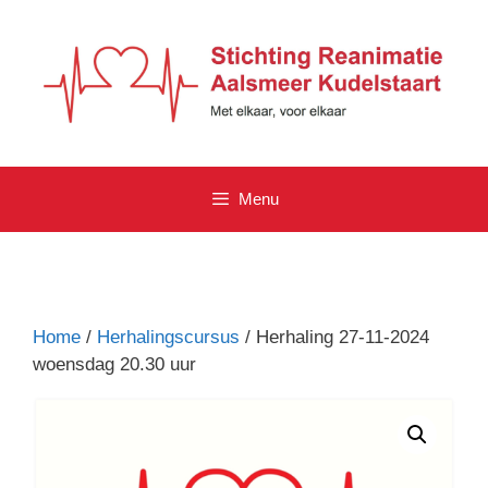
Ga
naar
de
inhoud
Menu
Home
/
Herhalingscursus
/ Herhaling 27-11-2024
woensdag 20.30 uur